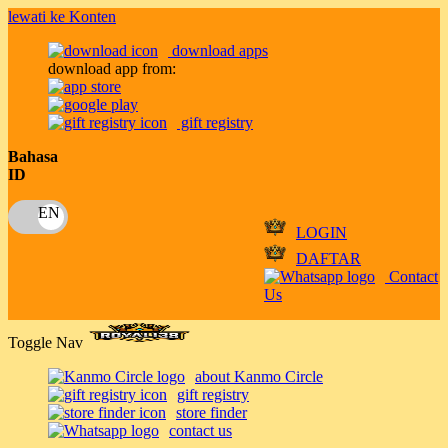
lewati ke Konten
download apps
download app from:
gift registry
Bahasa
ID
LOGIN
DAFTAR
Contact
Us
Toggle Nav
about Kanmo Circle
gift registry
store finder
contact us