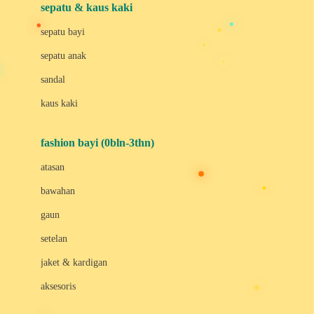
Beauty Barn
sepatu & kaus kaki
Bio Oil
sepatu bayi
Biolane
sepatu anak
Bite Fighters
sandal
Bizzi Growin
kaus kaki
Blackmores
fashion bayi (0bln-3thn)
Blooming Marvellous
atasan
Bonnels
bawahan
Bravado
gaun
Bruder
setelan
Brush Baby
jaket & kardigan
Buds Organics
aksesoris
Bugaboo
Buggygear