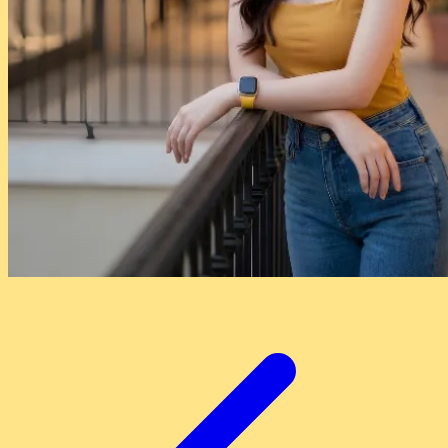
Twistshake
TY Toys
U
V
Veja
Vitaflow
Vtech
W
Waterland
Wellness
X