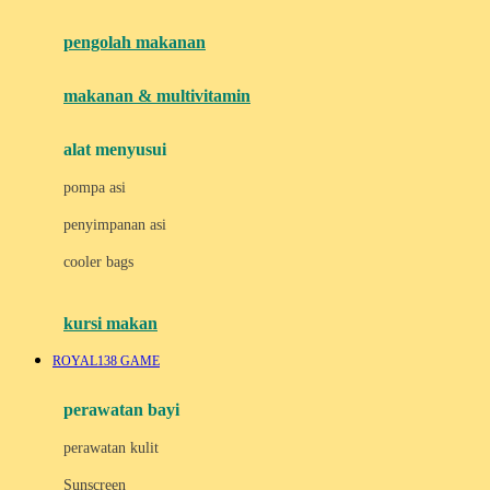
Joie
pengolah makanan
Joolz
Jujube
makanan & multivitamin
K
alat menyusui
Kiddycuts
pompa asi
Kumon
penyimpanan asi
L
cooler bags
Leapfrog
kursi makan
Leclerc
ROYAL138 GAME
Lee Vierra
Lillebaby
perawatan bayi
Little Bird Told Me
perawatan kulit
Little Miss Janis
Sunscreen