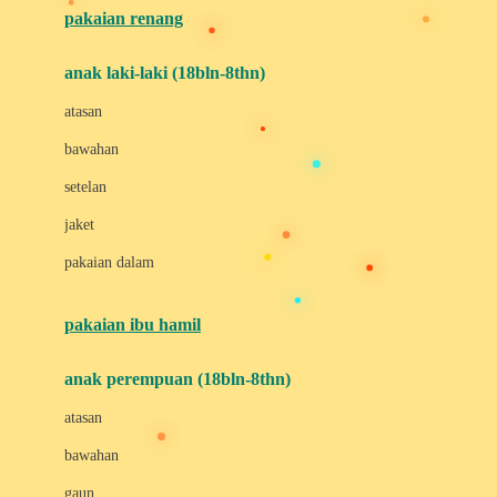
pakaian renang
Bumkins
anak laki-laki (18bln-8thn)
C
atasan
Cetaphil
bawahan
Chicco
setelan
Childlife
jaket
Clevamama
pakaian dalam
Cocolatte
Cottonseeds
pakaian ibu hamil
Cozy N Safe
anak perempuan (18bln-8thn)
Crane
atasan
Cybex
bawahan
D
gaun