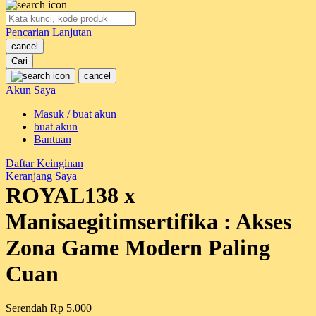
O
Pencarian Lanjutan
Oh Ma Grain
cancel
Okiedog
Cari
cancel
P
Akun Saya
Masuk / buat akun
Peachy
buat akun
Phil & Ted's
Bantuan
Philips Avent
Daftar Keinginan
Keranjang Saya
Pigeon
ROYAL138 x
Playgro
Manisaegitimsertifika : Akses
Poled Global
Zona Game Modern Paling
Ponycycle
Cuan
Puma
Pureats
Serendah
Rp 5.000