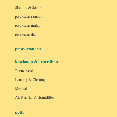
London Taxi
Shampo & Sabun
Love To Dream
perawatan rambut
perawatan mulut
M
perawatan diri
Magformers
Mama's Choice
perawatan ibu
Mamas&Papas
kesehatan & kebersihan
Mamaway
Tissue basah
Maxi Cosi
Laundry & Cleaning
Megabloks
Medical
Micro
Air Purifier & Humidifier
MiDeer
Mimi & Lula
potty
Mini Monkey