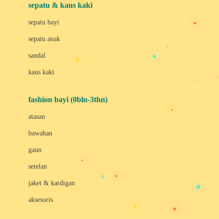
Beauty Barn
sepatu & kaus kaki
Bio Oil
sepatu bayi
Biolane
sepatu anak
Bite Fighters
sandal
Bizzi Growin
kaus kaki
Blackmores
fashion bayi (0bln-3thn)
Blooming Marvellous
atasan
Bonnels
bawahan
Bravado
gaun
Bruder
setelan
Brush Baby
jaket & kardigan
Buds Organics
aksesoris
Bugaboo
Buggygear