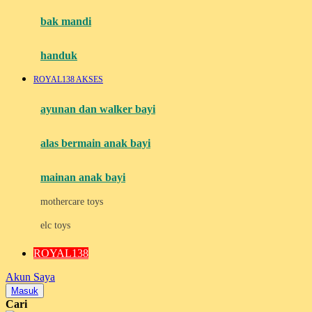
Moby
bak mandi
Momami
handuk
Mothercare
ROYAL138 AKSES
Mustela
ayunan dan walker bayi
My Buddy Tag
My K
alas bermain anak bayi
N
mainan anak bayi
Naif
mothercare toys
Nike
elc toys
Nordic Natural
ROYAL138
Nuby
Akun Saya
Nuna
Masuk
Cari