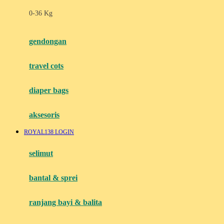
Felt So Sweet
0-36 Kg
Fisher Price
Flipper
gendongan
Friends Of Sally
travel cots
G
diaper bags
Gb
Geko
aksesoris
Graco
ROYAL138 LOGIN
Gund
selimut
H
bantal & sprei
Habbie
Haenim
ranjang bayi & balita
Happy Horse