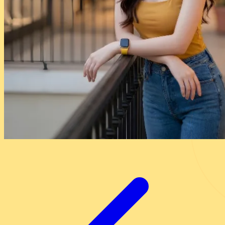
Twistshake
TY Toys
U
V
Veja
Vitaflow
Vtech
W
Waterland
Wellness
X