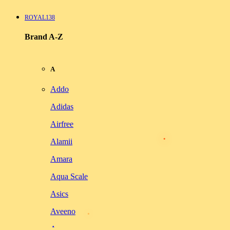
ROYAL138
Brand A-Z
A
Addo
Adidas
Airfree
Alamii
Amara
Aqua Scale
Asics
Aveeno
Awan