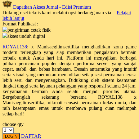
Dapatkan Akses
Jurnal
-
Edisi Premium
Q
Dukung riset teknis kami melalui opsi berlangganan via
.
Pelajari
lebih lanjut
QV Baby
Format Publikasi :
pengiriman cetak fisik
R
akses unduh digital
Real Shades
ROYAL138
: x Manisaegitimsertifika menghadirkan zona game
modern terlengkap yang siap memberikan pengalaman bermain
Red Castle
terbaik untuk Anda hari ini. Platform ini menyajikan berbagai
pilihan permainan populer dengan performa server yang sangat
Ribbon Madness
cepat, stabil, dan bebas hambatan. Desain antarmuka yang intuitif
serta visual yang memukau menjadikan setiap sesi permainan terasa
S
lebih seru dan menyenangkan. Didukung oleh sistem keamanan
tingkat tinggi serta layanan pelanggan yang responsif selama 24 jam,
kenyamanan bermain Anda selalu menjadi prioritas utama.
Sebamed
Bergabunglah sekarang bersama ROYAL138 x
Silver Cross
Manisaegitimsertifika, nikmati sensasi permainan kelas dunia, dan
raih kesempatan emas untuk membawa pulang cuan melimpah
Simply Idea
setiap hari!
Skip Hop
choose qty
Spectra
DAFTAR
LOGIN