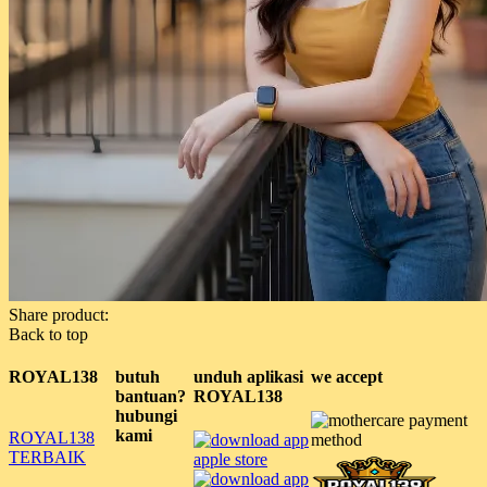
Share product:
Back to top
ROYAL138
butuh
unduh aplikasi
we accept
bantuan?
ROYAL138
hubungi
kami
ROYAL138
TERBAIK