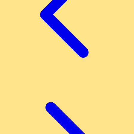
Xootz
Y
Yamatoya
Z
Zaxy
Zoggs
0-9
4Moms
59S