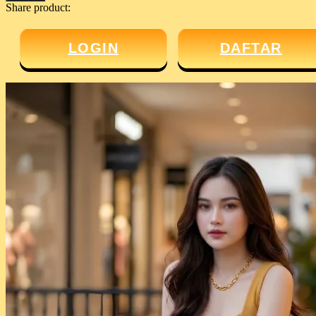
Share product:
Squishmallows
Starbooks
LOGIN
DAFTAR
Stick-O
Stokke
Sudocrem
Sumimo
Sunnylife
Sun-Staches
Swimava
T
Tommee Tippee
Trunki
Tutti Bambini