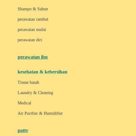
London Taxi
Shampo & Sabun
Love To Dream
perawatan rambut
perawatan mulut
M
perawatan diri
Magformers
Mama's Choice
perawatan ibu
Mamas&Papas
kesehatan & kebersihan
Mamaway
Tissue basah
Maxi Cosi
Laundry & Cleaning
Megabloks
Medical
Micro
Air Purifier & Humidifier
MiDeer
Mimi & Lula
potty
Mini Monkey