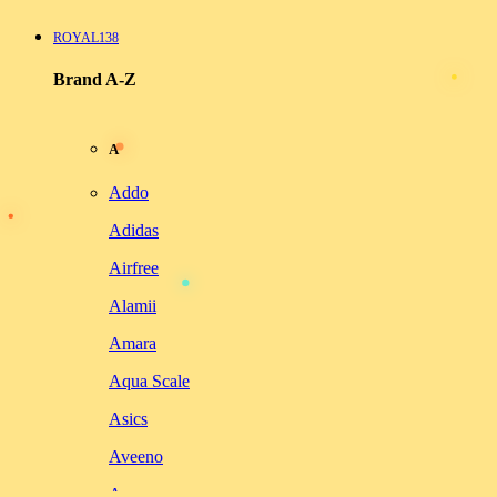
ROYAL138
Brand A-Z
A
Addo
Adidas
Airfree
Alamii
Amara
Aqua Scale
Asics
Aveeno
Awan