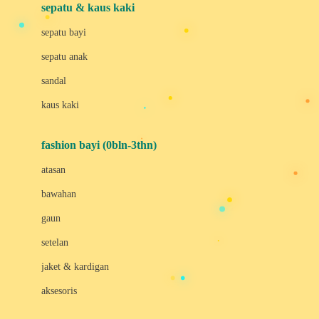
Beauty Barn
sepatu & kaus kaki
Bio Oil
sepatu bayi
Biolane
sepatu anak
Bite Fighters
sandal
Bizzi Growin
kaus kaki
Blackmores
fashion bayi (0bln-3thn)
Blooming Marvellous
atasan
Bonnels
bawahan
Bravado
gaun
Bruder
setelan
Brush Baby
jaket & kardigan
Buds Organics
aksesoris
Bugaboo
Buggygear