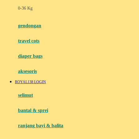
Felt So Sweet
0-36 Kg
Fisher Price
Flipper
gendongan
Friends Of Sally
travel cots
G
diaper bags
Gb
Geko
aksesoris
Graco
ROYAL138 LOGIN
Gund
selimut
H
bantal & sprei
Habbie
Haenim
ranjang bayi & balita
Happy Horse