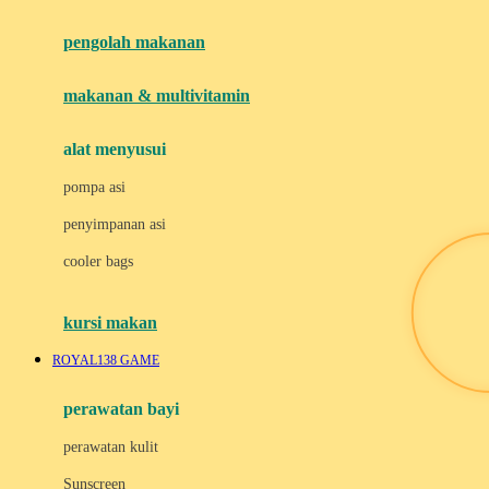
Joie
pengolah makanan
Joolz
Jujube
makanan & multivitamin
K
alat menyusui
Kiddycuts
pompa asi
Kumon
penyimpanan asi
L
cooler bags
Leapfrog
kursi makan
Leclerc
ROYAL138 GAME
Lee Vierra
Lillebaby
perawatan bayi
Little Bird Told Me
perawatan kulit
Little Miss Janis
Sunscreen