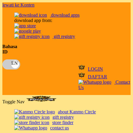
lewati ke Konten
download apps
download app from:
gift registry
Bahasa
ID
LOGIN
DAFTAR
Contact
Us
Toggle Nav
about Kanmo Circle
gift registry
store finder
contact us