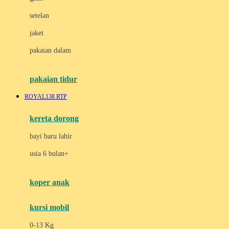
Dae Organics
setelan
Docare
jaket
Doona
pakaian dalam
Down To Earth
Drew
pakaian tidur
Dr. Brown's
ROYAL138 RTP
E
kereta dorong
ELC
bayi baru lahir
Ergobaby
usia 6 bulan+
Expert Care
koper anak
Ezyroller
kursi mobil
F
0-13 Kg