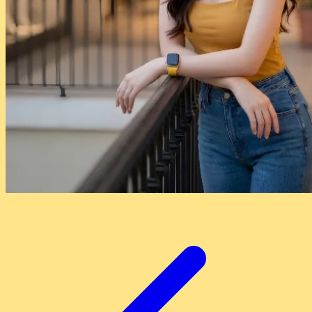
Twistshake
TY Toys
U
V
Veja
Vitaflow
Vtech
W
Waterland
Wellness
X