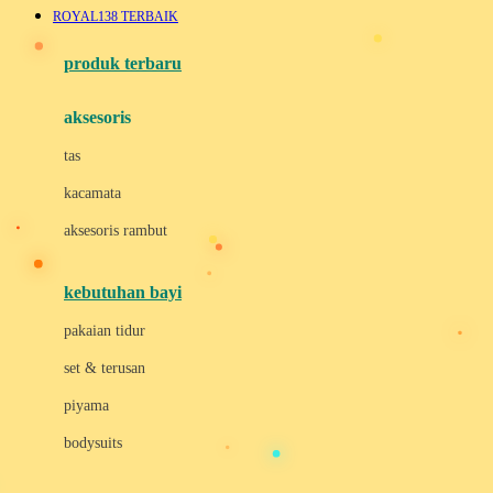
ROYAL138 TERBAIK
Azetabio
produk terbaru
B
aksesoris
Baabaasheepz
tas
Babiators
kacamata
Baby Dove
aksesoris rambut
Baby Jogger
Baby Rovega
kebutuhan bayi
Babybee
pakaian tidur
Banana Boat
set & terusan
Banz
piyama
Barbie
bodysuits
Beaba