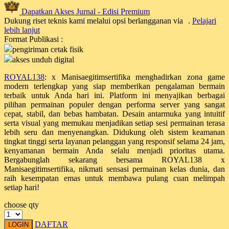
Dapatkan Akses
Jurnal
-
Edisi Premium
Q
Dukung riset teknis kami melalui opsi berlangganan via
.
Pelajari
lebih lanjut
QV Baby
Format Publikasi :
pengiriman cetak fisik
R
akses unduh digital
Real Shades
ROYAL138
: x Manisaegitimsertifika menghadirkan zona game
modern terlengkap yang siap memberikan pengalaman bermain
Red Castle
terbaik untuk Anda hari ini. Platform ini menyajikan berbagai
pilihan permainan populer dengan performa server yang sangat
Ribbon Madness
cepat, stabil, dan bebas hambatan. Desain antarmuka yang intuitif
serta visual yang memukau menjadikan setiap sesi permainan terasa
S
lebih seru dan menyenangkan. Didukung oleh sistem keamanan
tingkat tinggi serta layanan pelanggan yang responsif selama 24 jam,
kenyamanan bermain Anda selalu menjadi prioritas utama.
Sebamed
Bergabunglah sekarang bersama ROYAL138 x
Silver Cross
Manisaegitimsertifika, nikmati sensasi permainan kelas dunia, dan
raih kesempatan emas untuk membawa pulang cuan melimpah
Simply Idea
setiap hari!
Skip Hop
choose qty
Spectra
DAFTAR
LOGIN