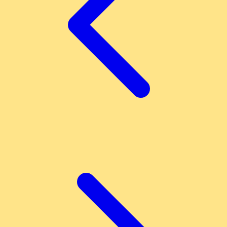
Xootz
Y
Yamatoya
Z
Zaxy
Zoggs
0-9
4Moms
59S