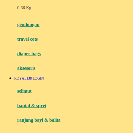
Felt So Sweet
0-36 Kg
Fisher Price
Flipper
gendongan
Friends Of Sally
travel cots
G
diaper bags
Gb
Geko
aksesoris
Graco
ROYAL138 LOGIN
Gund
selimut
H
bantal & sprei
Habbie
Haenim
ranjang bayi & balita
Happy Horse