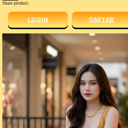
Share product:
Squishmallows
Starbooks
LOGIN
DAFTAR
Stick-O
Stokke
Sudocrem
Sumimo
Sunnylife
Sun-Staches
Swimava
T
Tommee Tippee
Trunki
Tutti Bambini