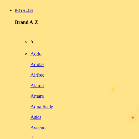
ROYAL138
Brand A-Z
A
Addo
Adidas
Airfree
Alamii
Amara
Aqua Scale
Asics
Aveeno
Awan