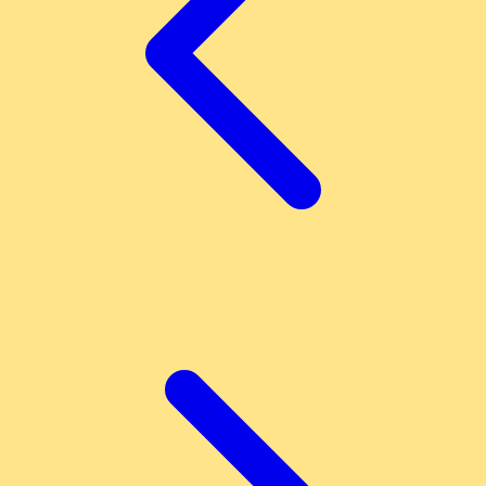
Xootz
Y
Yamatoya
Z
Zaxy
Zoggs
0-9
4Moms
59S