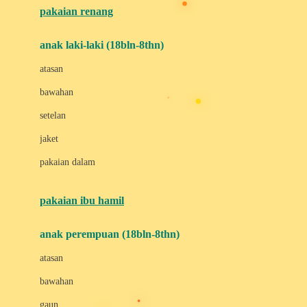
pakaian renang
Bumkins
anak laki-laki (18bln-8thn)
C
atasan
Cetaphil
bawahan
Chicco
setelan
Childlife
jaket
Clevamama
pakaian dalam
Cocolatte
Cottonseeds
pakaian ibu hamil
Cozy N Safe
anak perempuan (18bln-8thn)
Crane
atasan
Cybex
bawahan
D
gaun