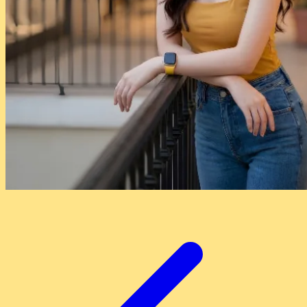
Twistshake
TY Toys
U
V
Veja
Vitaflow
Vtech
W
Waterland
Wellness
X