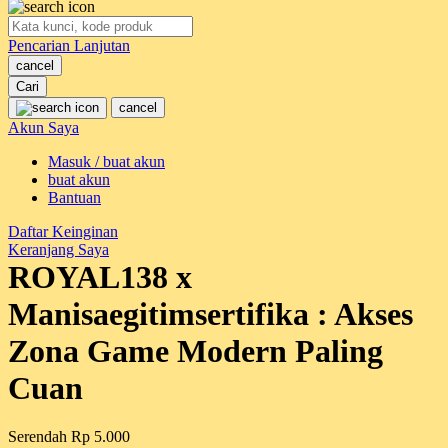
O
Pencarian Lanjutan
Oh Ma Grain
cancel
Okiedog
Cari
cancel
P
Akun Saya
Masuk / buat akun
Peachy
buat akun
Phil & Ted's
Bantuan
Philips Avent
Daftar Keinginan
Keranjang Saya
Pigeon
ROYAL138 x
Playgro
Manisaegitimsertifika : Akses
Poled Global
Zona Game Modern Paling
Ponycycle
Cuan
Puma
Pureats
Serendah
Rp 5.000