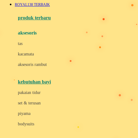
ROYAL138 TERBAIK
Azetabio
produk terbaru
B
aksesoris
Baabaasheepz
tas
Babiators
kacamata
Baby Dove
aksesoris rambut
Baby Jogger
Baby Rovega
kebutuhan bayi
Babybee
pakaian tidur
Banana Boat
set & terusan
Banz
piyama
Barbie
bodysuits
Beaba