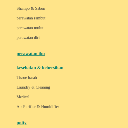
London Taxi
Shampo & Sabun
Love To Dream
perawatan rambut
perawatan mulut
M
perawatan diri
Magformers
Mama's Choice
perawatan ibu
Mamas&Papas
kesehatan & kebersihan
Mamaway
Tissue basah
Maxi Cosi
Laundry & Cleaning
Megabloks
Medical
Micro
Air Purifier & Humidifier
MiDeer
Mimi & Lula
potty
Mini Monkey