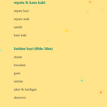
Beauty Barn
sepatu & kaus kaki
Bio Oil
sepatu bayi
Biolane
sepatu anak
Bite Fighters
sandal
Bizzi Growin
kaus kaki
Blackmores
fashion bayi (0bln-3thn)
Blooming Marvellous
atasan
Bonnels
bawahan
Bravado
gaun
Bruder
setelan
Brush Baby
jaket & kardigan
Buds Organics
aksesoris
Bugaboo
Buggygear