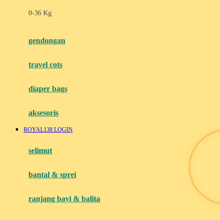
Felt So Sweet
0-36 Kg
Fisher Price
Flipper
gendongan
Friends Of Sally
travel cots
G
diaper bags
Gb
Geko
aksesoris
Graco
ROYAL138 LOGIN
Gund
selimut
H
bantal & sprei
Habbie
Haenim
ranjang bayi & balita
Happy Horse