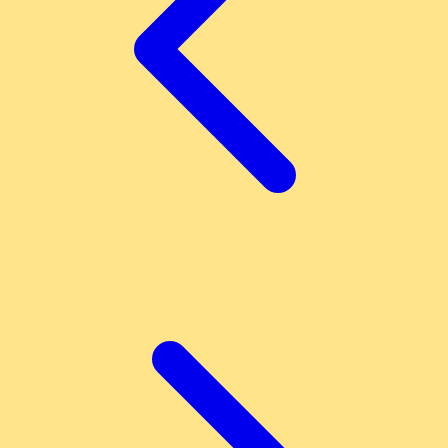
Xootz
Y
Yamatoya
Z
Zaxy
Zoggs
0-9
4Moms
59S