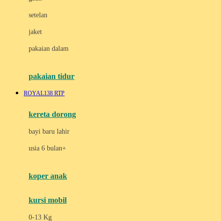
Dae Organics
setelan
Docare
jaket
Doona
pakaian dalam
Down To Earth
Drew
pakaian tidur
Dr. Brown's
ROYAL138 RTP
E
kereta dorong
ELC
bayi baru lahir
Ergobaby
usia 6 bulan+
Expert Care
koper anak
Ezyroller
kursi mobil
F
0-13 Kg