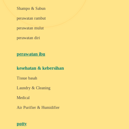
London Taxi
Shampo & Sabun
Love To Dream
perawatan rambut
perawatan mulut
M
perawatan diri
Magformers
Mama's Choice
perawatan ibu
Mamas&Papas
kesehatan & kebersihan
Mamaway
Tissue basah
Maxi Cosi
Laundry & Cleaning
Megabloks
Medical
Micro
Air Purifier & Humidifier
MiDeer
Mimi & Lula
potty
Mini Monkey