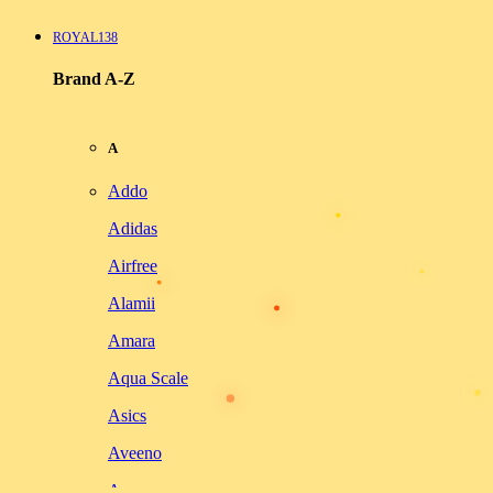
ROYAL138
Brand A-Z
A
Addo
Adidas
Airfree
Alamii
Amara
Aqua Scale
Asics
Aveeno
Awan