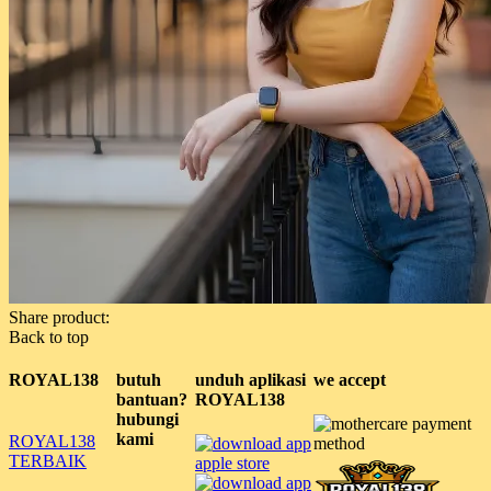
Share product:
Back to top
ROYAL138
butuh
unduh aplikasi
we accept
bantuan?
ROYAL138
hubungi
kami
ROYAL138
TERBAIK