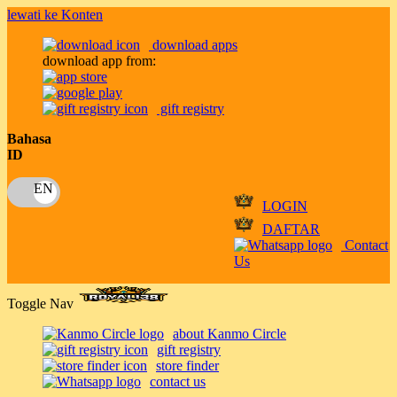
lewati ke Konten
download apps
download app from:
gift registry
Bahasa
ID
LOGIN
DAFTAR
Contact
Us
Toggle Nav
about Kanmo Circle
gift registry
store finder
contact us