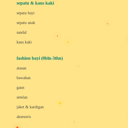
Beauty Barn
sepatu & kaus kaki
Bio Oil
sepatu bayi
Biolane
sepatu anak
Bite Fighters
sandal
Bizzi Growin
kaus kaki
Blackmores
fashion bayi (0bln-3thn)
Blooming Marvellous
atasan
Bonnels
bawahan
Bravado
gaun
Bruder
setelan
Brush Baby
jaket & kardigan
Buds Organics
aksesoris
Bugaboo
Buggygear