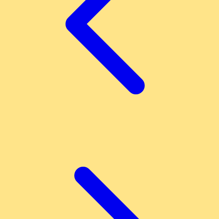
Xootz
Y
Yamatoya
Z
Zaxy
Zoggs
0-9
4Moms
59S