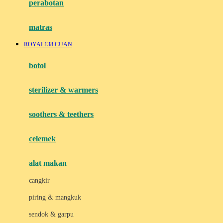
perabotan
Happy Tummy
Hauck
matras
Havaianas
ROYAL138 CUAN
Hegen
botol
Hot Wheels
sterilizer & warmers
Hybrid
soothers & teethers
I
Inlacta DHA
celemek
Interlac
alat makan
Ivenet
cangkir
J
piring & mangkuk
Jack N Jill
sendok & garpu