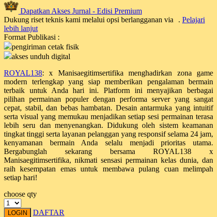
Dapatkan Akses
Jurnal
-
Edisi Premium
Q
Dukung riset teknis kami melalui opsi berlangganan via
.
Pelajari
lebih lanjut
QV Baby
Format Publikasi :
pengiriman cetak fisik
R
akses unduh digital
Real Shades
ROYAL138
: x Manisaegitimsertifika menghadirkan zona game
modern terlengkap yang siap memberikan pengalaman bermain
Red Castle
terbaik untuk Anda hari ini. Platform ini menyajikan berbagai
pilihan permainan populer dengan performa server yang sangat
Ribbon Madness
cepat, stabil, dan bebas hambatan. Desain antarmuka yang intuitif
serta visual yang memukau menjadikan setiap sesi permainan terasa
S
lebih seru dan menyenangkan. Didukung oleh sistem keamanan
tingkat tinggi serta layanan pelanggan yang responsif selama 24 jam,
kenyamanan bermain Anda selalu menjadi prioritas utama.
Sebamed
Bergabunglah sekarang bersama ROYAL138 x
Silver Cross
Manisaegitimsertifika, nikmati sensasi permainan kelas dunia, dan
raih kesempatan emas untuk membawa pulang cuan melimpah
Simply Idea
setiap hari!
Skip Hop
choose qty
Spectra
DAFTAR
LOGIN