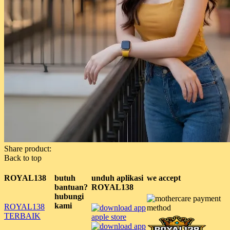
Share product:
Back to top
ROYAL138
butuh
unduh aplikasi
we accept
bantuan?
ROYAL138
hubungi
kami
ROYAL138
TERBAIK