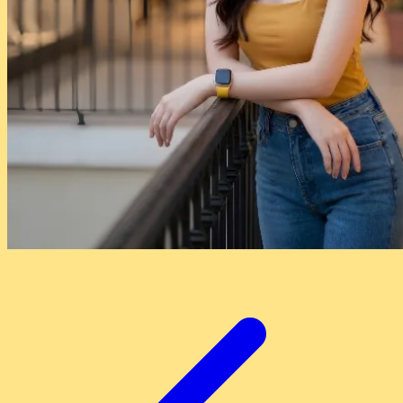
Twistshake
TY Toys
U
V
Veja
Vitaflow
Vtech
W
Waterland
Wellness
X