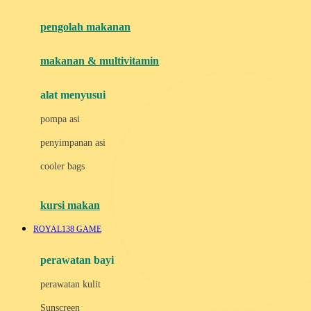
Joie
pengolah makanan
Joolz
Jujube
makanan & multivitamin
K
alat menyusui
Kiddycuts
pompa asi
Kumon
penyimpanan asi
L
cooler bags
Leapfrog
kursi makan
Leclerc
ROYAL138 GAME
Lee Vierra
Lillebaby
perawatan bayi
Little Bird Told Me
perawatan kulit
Little Miss Janis
Sunscreen