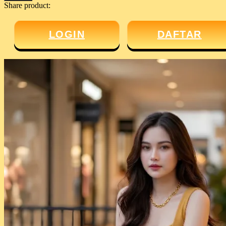
Share product:
Squishmallows
Starbooks
LOGIN
DAFTAR
Stick-O
Stokke
Sudocrem
Sumimo
Sunnylife
Sun-Staches
Swimava
T
Tommee Tippee
Trunki
Tutti Bambini