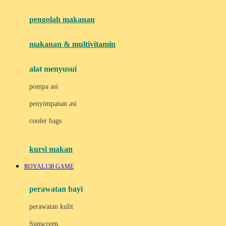
Joie
pengolah makanan
Joolz
Jujube
makanan & multivitamin
K
alat menyusui
Kiddycuts
pompa asi
Kumon
penyimpanan asi
L
cooler bags
Leapfrog
kursi makan
Leclerc
ROYAL138 GAME
Lee Vierra
Lillebaby
perawatan bayi
Little Bird Told Me
perawatan kulit
Little Miss Janis
Sunscreen