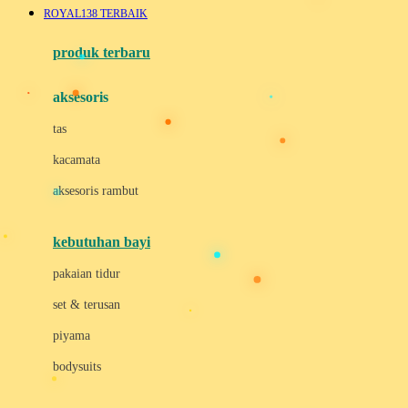
ROYAL138 TERBAIK
Azetabio
produk terbaru
B
aksesoris
Baabaasheepz
tas
Babiators
kacamata
Baby Dove
aksesoris rambut
Baby Jogger
Baby Rovega
kebutuhan bayi
Babybee
pakaian tidur
Banana Boat
set & terusan
Banz
piyama
Barbie
bodysuits
Beaba