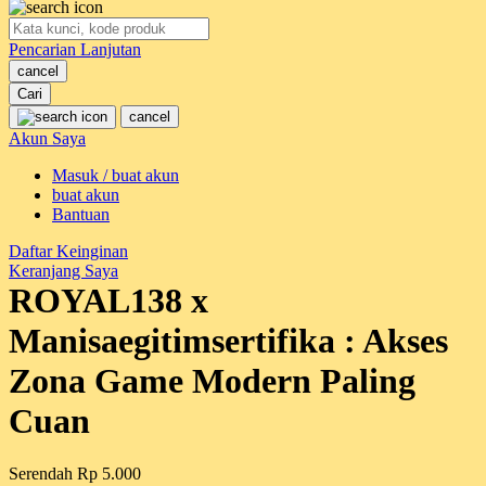
O
Pencarian Lanjutan
Oh Ma Grain
cancel
Okiedog
Cari
cancel
P
Akun Saya
Masuk / buat akun
Peachy
buat akun
Phil & Ted's
Bantuan
Philips Avent
Daftar Keinginan
Keranjang Saya
Pigeon
ROYAL138 x
Playgro
Manisaegitimsertifika : Akses
Poled Global
Zona Game Modern Paling
Ponycycle
Cuan
Puma
Pureats
Serendah
Rp 5.000