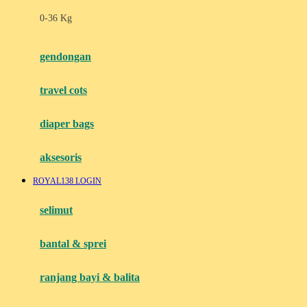
Felt So Sweet
0-36 Kg
Fisher Price
Flipper
gendongan
Friends Of Sally
travel cots
G
diaper bags
Gb
Geko
aksesoris
Graco
ROYAL138 LOGIN
Gund
selimut
H
bantal & sprei
Habbie
Haenim
ranjang bayi & balita
Happy Horse