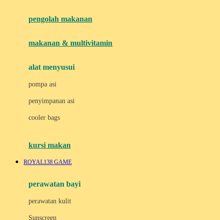
Joie
pengolah makanan
Joolz
Jujube
makanan & multivitamin
K
alat menyusui
Kiddycuts
pompa asi
Kumon
penyimpanan asi
L
cooler bags
Leapfrog
kursi makan
Leclerc
ROYAL138 GAME
Lee Vierra
Lillebaby
perawatan bayi
Little Bird Told Me
perawatan kulit
Little Miss Janis
Sunscreen