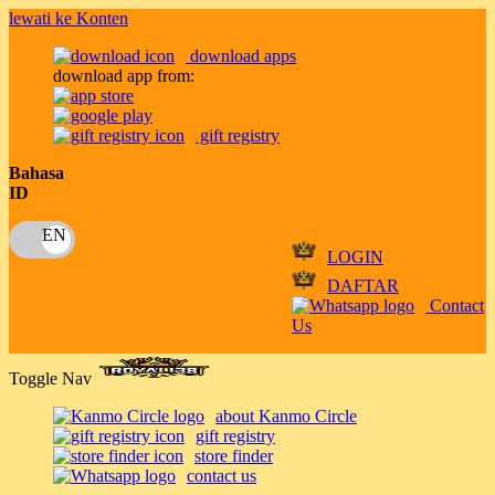
lewati ke Konten
download apps
download app from:
gift registry
Bahasa
ID
LOGIN
DAFTAR
Contact
Us
Toggle Nav
about Kanmo Circle
gift registry
store finder
contact us