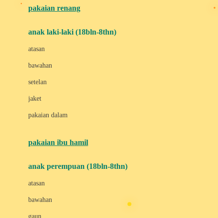
pakaian renang
Bumkins
anak laki-laki (18bln-8thn)
C
atasan
Cetaphil
bawahan
Chicco
setelan
Childlife
jaket
Clevamama
pakaian dalam
Cocolatte
Cottonseeds
pakaian ibu hamil
Cozy N Safe
anak perempuan (18bln-8thn)
Crane
atasan
Cybex
bawahan
D
gaun