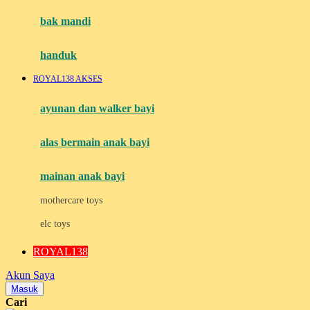
Moby
bak mandi
Momami
handuk
Mothercare
ROYAL138 AKSES
Mustela
ayunan dan walker bayi
My Buddy Tag
My K
alas bermain anak bayi
N
mainan anak bayi
Naif
mothercare toys
Nike
elc toys
Nordic Natural
ROYAL138
Nuby
Akun Saya
Nuna
Masuk
Cari