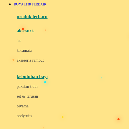
ROYAL138 TERBAIK
Azetabio
produk terbaru
B
aksesoris
Baabaasheepz
tas
Babiators
kacamata
Baby Dove
aksesoris rambut
Baby Jogger
Baby Rovega
kebutuhan bayi
Babybee
pakaian tidur
Banana Boat
set & terusan
Banz
piyama
Barbie
bodysuits
Beaba