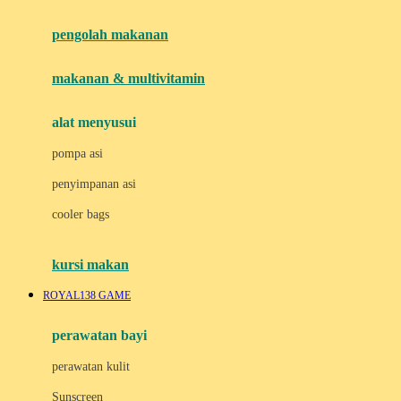
Joie
pengolah makanan
Joolz
Jujube
makanan & multivitamin
K
alat menyusui
Kiddycuts
pompa asi
Kumon
penyimpanan asi
L
cooler bags
Leapfrog
kursi makan
Leclerc
ROYAL138 GAME
Lee Vierra
Lillebaby
perawatan bayi
Little Bird Told Me
perawatan kulit
Little Miss Janis
Sunscreen