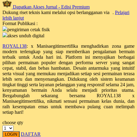
Dapatkan Akses
Jurnal
-
Edisi Premium
Q
Dukung riset teknis kami melalui opsi berlangganan via
.
Pelajari
lebih lanjut
QV Baby
Format Publikasi :
pengiriman cetak fisik
R
akses unduh digital
Real Shades
ROYAL138
: x Manisaegitimsertifika menghadirkan zona game
modern terlengkap yang siap memberikan pengalaman bermain
Red Castle
terbaik untuk Anda hari ini. Platform ini menyajikan berbagai
pilihan permainan populer dengan performa server yang sangat
Ribbon Madness
cepat, stabil, dan bebas hambatan. Desain antarmuka yang intuitif
serta visual yang memukau menjadikan setiap sesi permainan terasa
S
lebih seru dan menyenangkan. Didukung oleh sistem keamanan
tingkat tinggi serta layanan pelanggan yang responsif selama 24 jam,
kenyamanan bermain Anda selalu menjadi prioritas utama.
Sebamed
Bergabunglah sekarang bersama ROYAL138 x
Silver Cross
Manisaegitimsertifika, nikmati sensasi permainan kelas dunia, dan
raih kesempatan emas untuk membawa pulang cuan melimpah
Simply Idea
setiap hari!
Skip Hop
choose qty
Spectra
DAFTAR
LOGIN