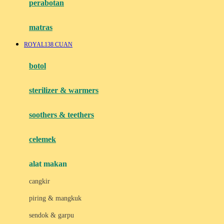
perabotan
Happy Tummy
Hauck
matras
Havaianas
ROYAL138 CUAN
Hegen
botol
Hot Wheels
sterilizer & warmers
Hybrid
soothers & teethers
I
Inlacta DHA
celemek
Interlac
alat makan
Ivenet
cangkir
J
piring & mangkuk
Jack N Jill
sendok & garpu