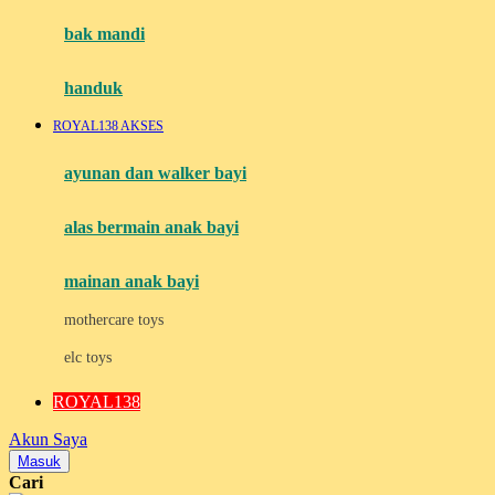
Moby
bak mandi
Momami
handuk
Mothercare
ROYAL138 AKSES
Mustela
ayunan dan walker bayi
My Buddy Tag
My K
alas bermain anak bayi
N
mainan anak bayi
Naif
mothercare toys
Nike
elc toys
Nordic Natural
ROYAL138
Nuby
Akun Saya
Nuna
Masuk
Cari