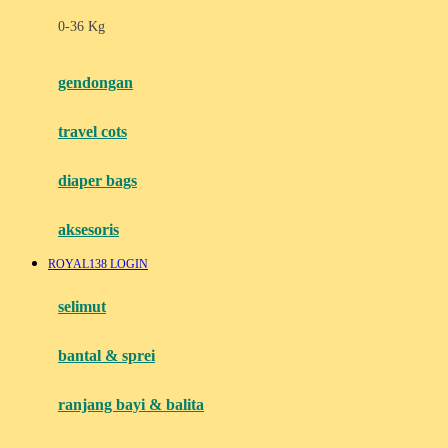
Felt So Sweet
0-36 Kg
Fisher Price
Flipper
gendongan
Friends Of Sally
travel cots
G
diaper bags
Gb
Geko
aksesoris
Graco
ROYAL138 LOGIN
Gund
selimut
H
bantal & sprei
Habbie
Haenim
ranjang bayi & balita
Happy Horse