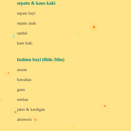
Beauty Barn
sepatu & kaus kaki
Bio Oil
sepatu bayi
Biolane
sepatu anak
Bite Fighters
sandal
Bizzi Growin
kaus kaki
Blackmores
fashion bayi (0bln-3thn)
Blooming Marvellous
atasan
Bonnels
bawahan
Bravado
gaun
Bruder
setelan
Brush Baby
jaket & kardigan
Buds Organics
aksesoris
Bugaboo
Buggygear