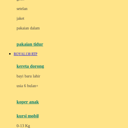
Dae Organics
setelan
Docare
jaket
Doona
pakaian dalam
Down To Earth
Drew
pakaian tidur
Dr. Brown's
ROYAL138 RTP
E
kereta dorong
ELC
bayi baru lahir
Ergobaby
usia 6 bulan+
Expert Care
koper anak
Ezyroller
kursi mobil
F
0-13 Kg