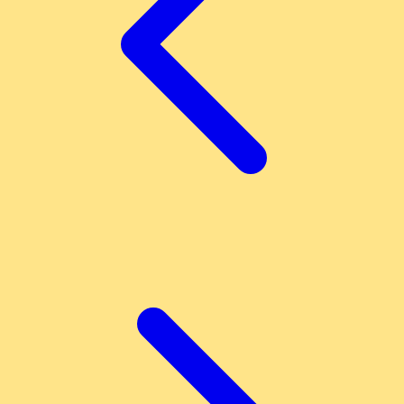
Xootz
Y
Yamatoya
Z
Zaxy
Zoggs
0-9
4Moms
59S