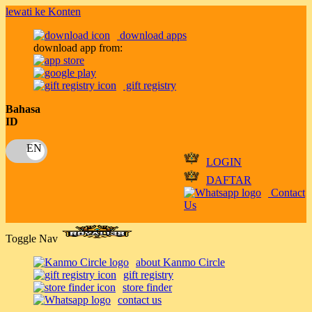
lewati ke Konten
download apps
download app from:
gift registry
Bahasa
ID
LOGIN
DAFTAR
Contact
Us
Toggle Nav
about Kanmo Circle
gift registry
store finder
contact us