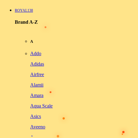
ROYAL138
Brand A-Z
A
Addo
Adidas
Airfree
Alamii
Amara
Aqua Scale
Asics
Aveeno
Awan