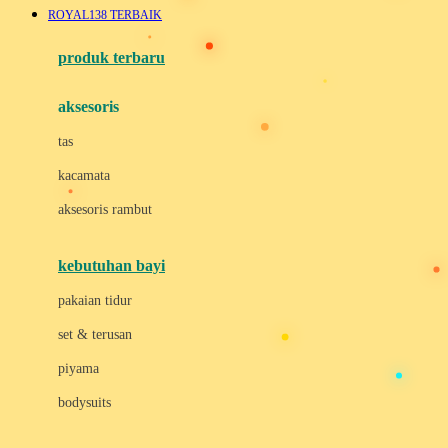
ROYAL138 TERBAIK
Azetabio
produk terbaru
B
aksesoris
Baabaasheepz
tas
Babiators
kacamata
Baby Dove
aksesoris rambut
Baby Jogger
Baby Rovega
kebutuhan bayi
Babybee
pakaian tidur
Banana Boat
set & terusan
Banz
piyama
Barbie
bodysuits
Beaba