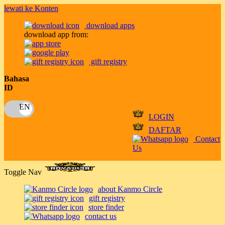
lewati ke Konten
download apps
download app from:
gift registry
Bahasa
ID
LOGIN
DAFTAR
Contact
Us
Toggle Nav
about Kanmo Circle
gift registry
store finder
contact us