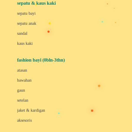
Beauty Barn
sepatu & kaus kaki
Bio Oil
sepatu bayi
Biolane
sepatu anak
Bite Fighters
sandal
Bizzi Growin
kaus kaki
Blackmores
fashion bayi (0bln-3thn)
Blooming Marvellous
atasan
Bonnels
bawahan
Bravado
gaun
Bruder
setelan
Brush Baby
jaket & kardigan
Buds Organics
aksesoris
Bugaboo
Buggygear