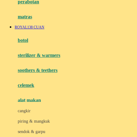
perabotan
Happy Tummy
Hauck
matras
Havaianas
ROYAL138 CUAN
Hegen
botol
Hot Wheels
sterilizer & warmers
Hybrid
soothers & teethers
I
Inlacta DHA
celemek
Interlac
alat makan
Ivenet
cangkir
J
piring & mangkuk
Jack N Jill
sendok & garpu