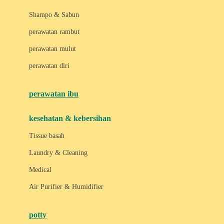
London Taxi
Shampo & Sabun
Love To Dream
perawatan rambut
perawatan mulut
M
perawatan diri
Magformers
Mama's Choice
perawatan ibu
Mamas&Papas
kesehatan & kebersihan
Mamaway
Tissue basah
Maxi Cosi
Laundry & Cleaning
Megabloks
Medical
Micro
Air Purifier & Humidifier
MiDeer
Mimi & Lula
potty
Mini Monkey